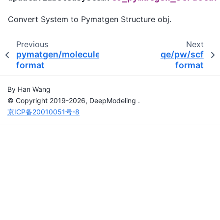
Convert System to Pymatgen Structure obj.
Previous
Next
pymatgen/molecule
qe/pw/scf
format
format
By Han Wang
© Copyright 2019-2026, DeepModeling .
京ICP备20010051号-8