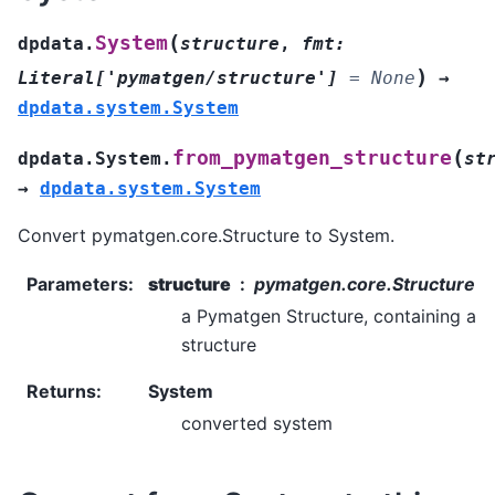
(
System
dpdata.
structure
,
fmt
:
)
Literal
[
'pymatgen/structure'
]
=
None
→
dpdata.system.System
(
from_pymatgen_structure
dpdata.System.
st
→
dpdata.system.System
Convert pymatgen.core.Structure to System.
Parameters
:
structure
pymatgen.core.Structure
a Pymatgen Structure, containing a
structure
Returns
:
System
converted system