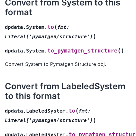
Convert from System to this
format
(
to
dpdata.System.
fmt
:
)
Literal
[
'pymatgen/structure'
]
(
)
to_pymatgen_structure
dpdata.System.
Convert System to Pymatgen Structure obj.
Convert from LabeledSystem
to this format
(
to
dpdata.LabeledSystem.
fmt
:
)
Literal
[
'pymatgen/structure'
]
to_pymatgen_structur
dpdata.LabeledSystem.